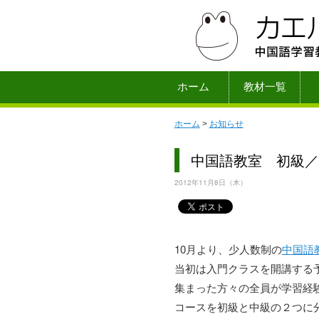
ホーム
教材一覧
ホーム
>
お知らせ
中国語教室 初級／
2012年11月8日（木）
10月より、少人数制の
中国語
当初は入門クラスを開講する
集まった方々の全員が学習経
コースを初級と中級の２つに