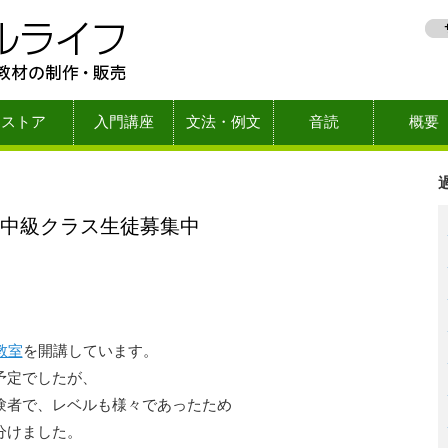
ストア
入門講座
文法・例文
音読
概要
中級クラス生徒募集中
教室
を開講しています。
予定でしたが、
験者で、レベルも様々であったため
分けました。