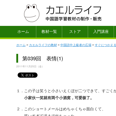
ホーム
教材一覧
ストア
入門講座
ホーム
>
カエルライフの教材
>
中国語中上級者の広場
>
すぐにつかえ
第039回 表情(1)
2011年11月25日（金）
１．この子は笑うと小さいえくぼが二つできて、すごく
小家伙一笑就有两个小酒窝，可爱极了。
２．このショートメールはめちゃくちゃ面白くて、
笑いすぎて涙まで出ちゃった。