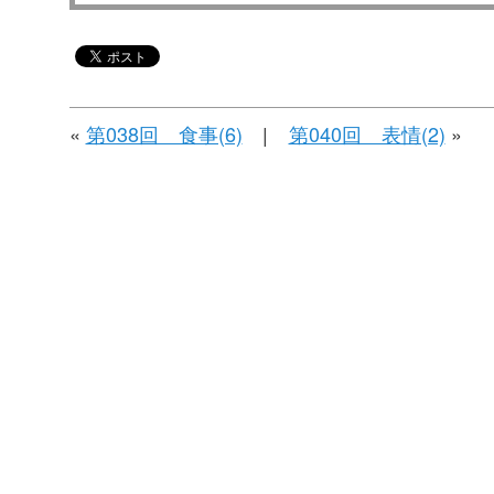
«
第038回 食事(6)
|
第040回 表情(2)
»