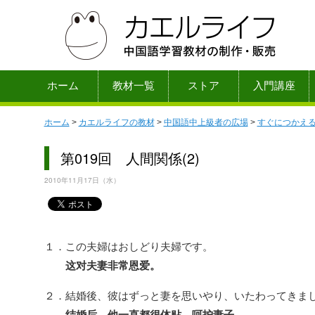
ホーム
教材一覧
ストア
入門講座
ホーム
>
カエルライフの教材
>
中国語中上級者の広場
>
すぐにつかえ
第019回 人間関係(2)
2010年11月17日（水）
１．この夫婦はおしどり夫婦です。
这对夫妻非常恩爱。
２．結婚後、彼はずっと妻を思いやり、いたわってきま
结婚后，他一直都很体贴、呵护妻子。