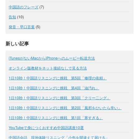
中国語のフレーズ
(7)
告知
(10)
発音・早口言葉
(5)
新しい記事
iTunesがないMacからiPhoneへのムービー転送方法
オンライン版教材をネット接続なしで見る方法
1日10秒！中国語リスニングに挑戦 第5回「修理の依頼」
1日10秒！中国語リスニングに挑戦 第4回「油汚れ」
1日10秒！中国語リスニングに挑戦 第3回「クリー二ング」
1日10秒！中国語リスニングに挑戦 第2回「風邪をひいたら辛い」
1日10秒！中国語リスニングに挑戦 第1回「寒すぎる」
YouTubeで身につくおすすめ中国語講座10選
中国語会話 現地体験リスニング「小包を間違えて届ける」