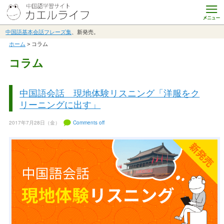
中国語基本会話フレーズ集
、新発売。
ホーム
> コラム
コラム
中国語会話 現地体験リスニング「洋服をク
リーニングに出す」
2017年7月28日（金）
Comments off