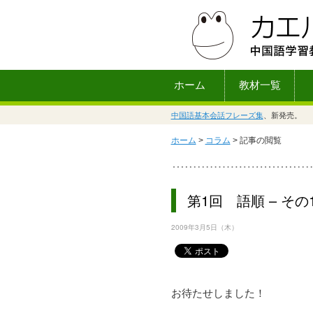
ホーム
教材一覧
中国語基本会話フレーズ集
、新発売。
ホーム
>
コラム
> 記事の閲覧
第1回 語順 – その
2009年3月5日（木）
お待たせしました！