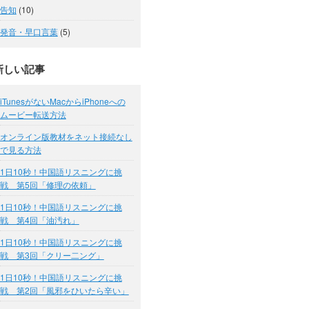
告知
(10)
発音・早口言葉
(5)
新しい記事
iTunesがないMacからiPhoneへの
ムービー転送方法
オンライン版教材をネット接続なし
で見る方法
1日10秒！中国語リスニングに挑
戦 第5回「修理の依頼」
1日10秒！中国語リスニングに挑
戦 第4回「油汚れ」
1日10秒！中国語リスニングに挑
戦 第3回「クリー二ング」
1日10秒！中国語リスニングに挑
戦 第2回「風邪をひいたら辛い」