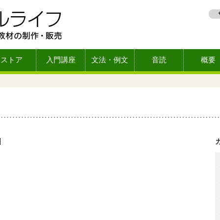
ストア
入門講座
文法・例文
音読
概要
1