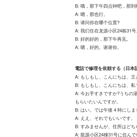
B: 哦，那下午四点钟吧，那
A: 嗯，那也行。
B: 请问你在哪个位置?
A: 我们住在龙源小区24栋31号
B: 好的好的，那下午再见。
A: 嗯，好的。谢谢你。
電話で修理を依頼する（日本
A: もしもし、こんにちは、
B: もしもし、こんにちは、
A: 今お手すきですか?うち
もらいたいんですが。
B: はい。では午後 4 時に
A: ええ、それでもいいです。
B: すみませんが、住所はど
A: 龍源小区24棟31号に住ん