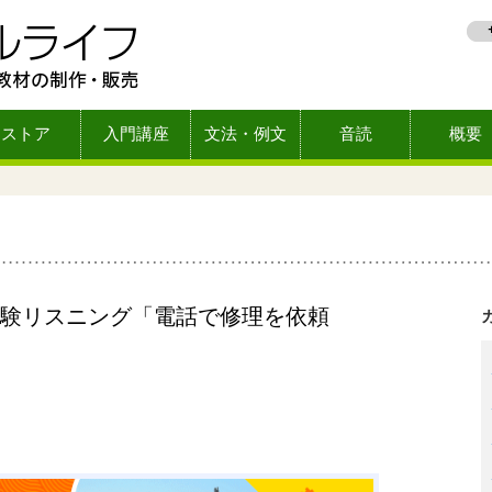
ストア
入門講座
文法・例文
音読
概要
験リスニング「電話で修理を依頼