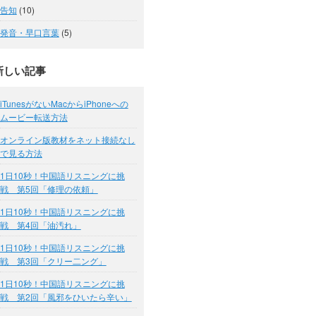
告知
(10)
発音・早口言葉
(5)
新しい記事
iTunesがないMacからiPhoneへの
ムービー転送方法
オンライン版教材をネット接続なし
で見る方法
1日10秒！中国語リスニングに挑
戦 第5回「修理の依頼」
1日10秒！中国語リスニングに挑
戦 第4回「油汚れ」
1日10秒！中国語リスニングに挑
戦 第3回「クリー二ング」
1日10秒！中国語リスニングに挑
戦 第2回「風邪をひいたら辛い」