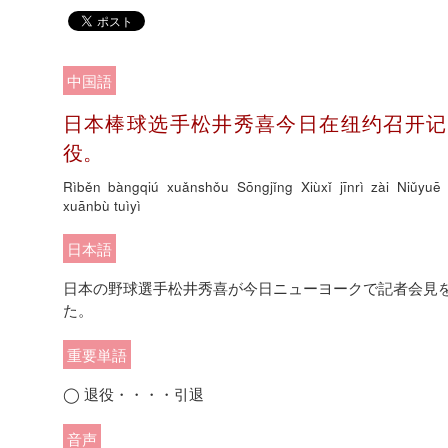
中国語
日本棒球选手松井秀喜今日在纽约召开记
役。
Rìběn bàngqiú xuǎnshǒu Sōngjǐng Xiùxǐ jīnrì zài Niǔyuē 
xuānbù tuìyì
日本語
日本の野球選手松井秀喜が今日ニューヨークで記者会見
た。
重要単語
◯ 退役・・・・引退
音声