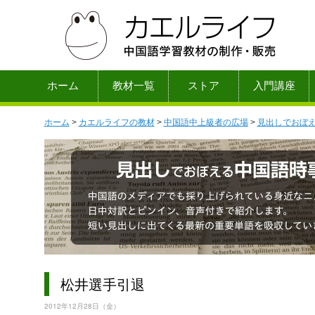
ホーム
教材一覧
ストア
入門講座
ホーム
>
カエルライフの教材
>
中国語中上級者の広場
>
見出しでおぼ
松井選手引退
2012年12月28日（金）