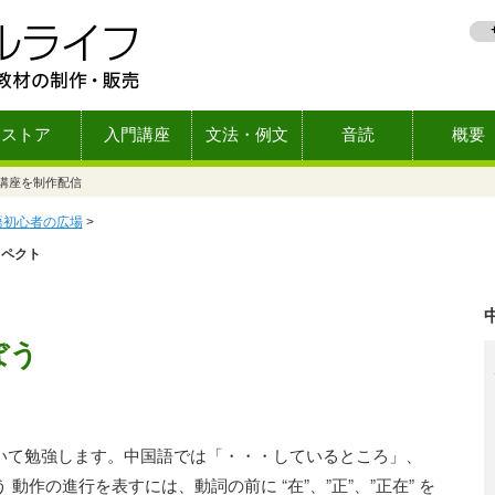
ストア
入門講座
文法・例文
音読
概要
語講座を制作配信
語初心者の広場
>
スペクト
ぼう
いて勉強します。中国語では「・・・しているところ」、
動作の進行を表すには、動詞の前に “在”、”正”、”正在” を