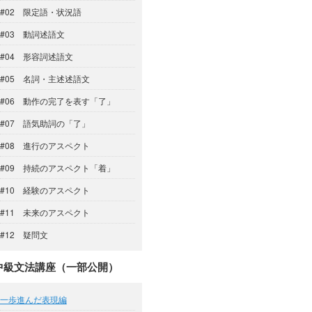
#02 限定語・状況語
#03 動詞述語文
#04 形容詞述語文
#05 名詞・主述述語文
#06 動作の完了を表す「了」
#07 語気助詞の「了」
#08 進行のアスペクト
#09 持続のアスペクト「着」
#10 経験のアスペクト
#11 未来のアスペクト
#12 疑問文
中級文法講座（一部公開）
一歩進んだ表現編