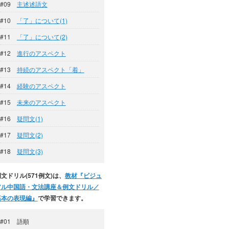
#09
主述述語文
#10
「了」について(1)
#11
「了」について(2)
#12
進行のアスペクト
#13
持続のアスペクト「着」
#14
経験のアスペクト
#15
未来のアスペクト
#16
疑問文(1)
#17
疑問文(2)
#18
疑問文(3)
文ドリル(571例文)は、
教材『ビジュ
アル中国語・文法講座＆例文ドリル／
基本の表現編』
で学習できます。
#01 語順