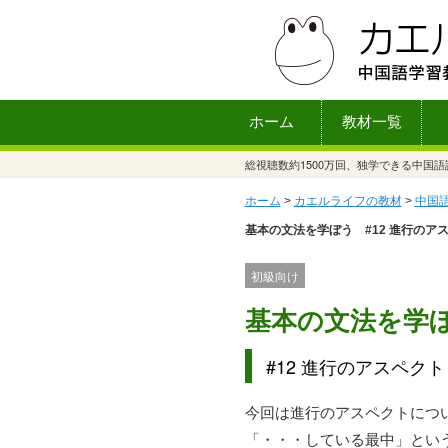
ホーム
教材一覧
総視聴数約1500万回、独学できる中国
ホーム
>
カエルライフの教材
>
中国
基本の文法を学ぼう #12 進行のア
初級向け
基本の文法を学
#12 進行のアスペクト
今回は進行のアスペクトにつ
「・・・している最中」という 